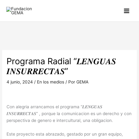
Ir
al
contenido
Programa Radial “𝑳𝑬𝑵𝑮𝑼𝑨𝑺
𝑰𝑵𝑺𝑼𝑹𝑹𝑬𝑪𝑻𝑨𝑺”
4 junio, 2024
/
En los medios
/ Por
GEMA
Con alegria arrancamos el programa “𝑳𝑬𝑵𝑮𝑼𝑨𝑺
𝑰𝑵𝑺𝑼𝑹𝑹𝑬𝑪𝑻𝑨𝑺” , porque la comunicacion es un derecho y con
perspectiva de genero e intercultural, una obligacion.
Este proyecto esta abrazado, gestado por un gran equipo,